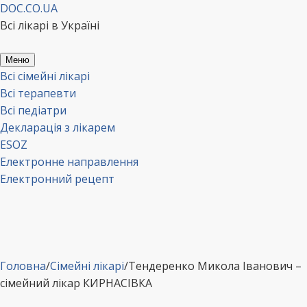
Перейти
DOC.CO.UA
до
Всі лікарі в Україні
вмісту
Меню
Всі сімейні лікарі
Всі терапевти
Всі педіатри
Декларація з лікарем
ESOZ
Електронне направлення
Електронний рецепт
Головна
/
Сімейні лікарі
/
Тендеренко Микола Іванович –
сімейний лікар КИРНАСІВКА