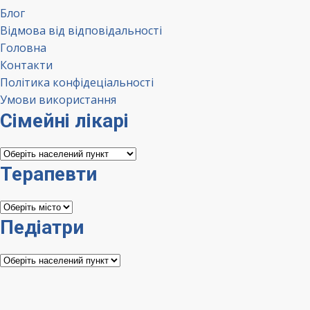
Блог
Відмова від відповідальності
Головна
Контакти
Політика конфідеціальності
Умови використання
Сімейні лікарі
Сімейні
лікарі
Терапевти
Терапевти
Педіатри
Педіатри