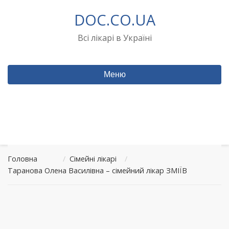
Перейти
DOC.CO.UA
до
вмісту
Всі лікарі в Україні
Меню
Головна
/
Сімейні лікарі
/
Таранова Олена Василівна – сімейний лікар ЗМІЇВ