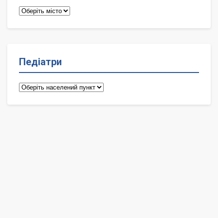
Терапевти
Педіатри
Педіатри