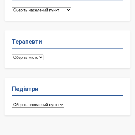
Сімейні
лікарі
Терапевти
Терапевти
Педіатри
Педіатри