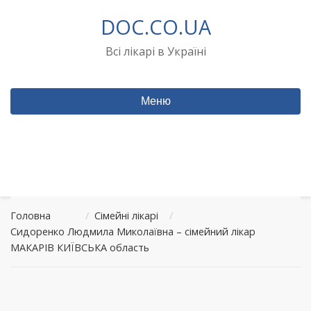
Перейти
DOC.CO.UA
до
вмісту
Всі лікарі в Україні
Меню
Головна
/
Сімейні лікарі
/
Сидоренко Людмила Миколаївна – сімейний лікар
МАКАРІВ КИЇВСЬКА область