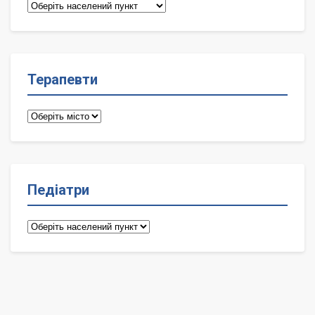
Сімейні
лікарі
Терапевти
Терапевти
Педіатри
Педіатри