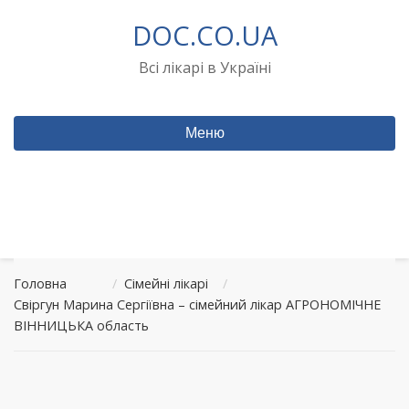
Перейти
DOC.CO.UA
до
вмісту
Всі лікарі в Україні
Меню
Головна
/
Сімейні лікарі
/
Свіргун Марина Сергіївна – сімейний лікар АГРОНОМІЧНЕ
ВІННИЦЬКА область