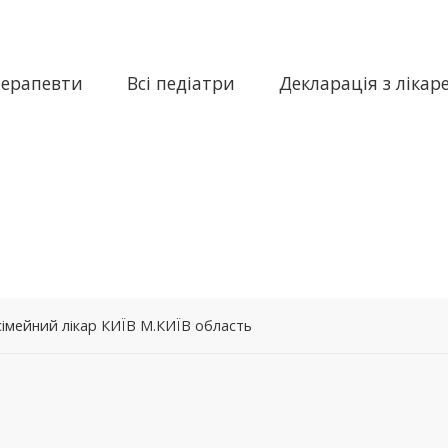
терапевти
Всі педіатри
Декларація з лікар
сімейний лікар КИЇВ М.КИЇВ область