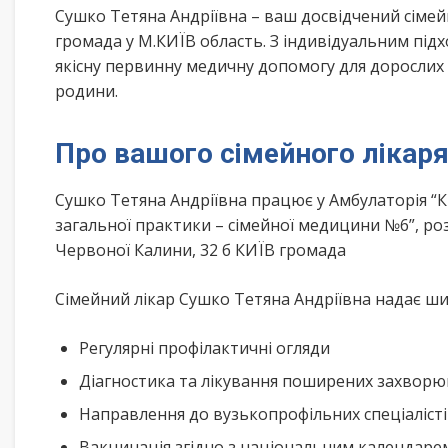
Сушко Тетяна Андріївна – ваш досвідчений сіме
громада у М.КИЇВ область. З індивідуальним під
якісну первинну медичну допомогу для дорослих і
родини.
Про вашого сімейного лікар
Сушко Тетяна Андріївна працює у Амбулаторія “
загальної практики – сімейної медицини №6”, ро
Червоної Калини, 32 б КИЇВ громада
Сімейний лікар Сушко Тетяна Андріївна надає шир
Регулярні профілактичні огляди
Діагностика та лікування поширених захвор
Направлення до вузькопрофільних спеціаліст
Вакцинація згідно з національним календар