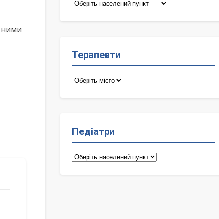
Сімейні
лікарі
ктними
Терапевти
Терапевти
Педіатри
Педіатри