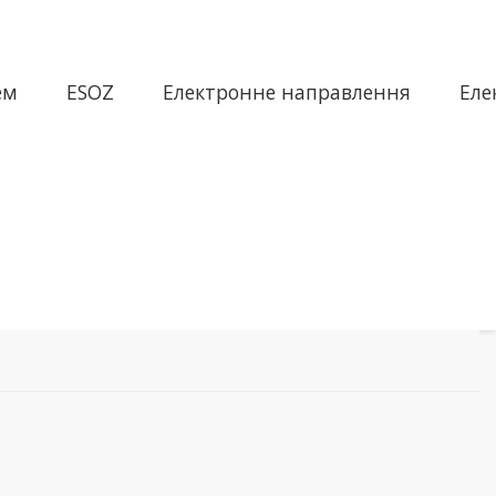
ем
ESOZ
Електронне направлення
Еле