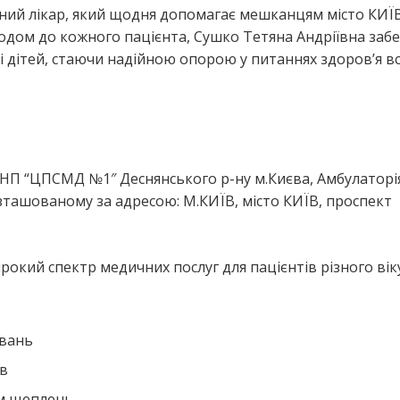
йний лікар, який щодня допомагає мешканцям місто КИЇ
ходом до кожного пацієнта, Сушко Тетяна Андріївна заб
 дітей, стаючи надійною опорою у питаннях здоров’я вс
я
КНП “ЦПСМД №1″ Деснянського р-ну м.Києва, Амбулаторі
зташованому за адресою: М.КИЇВ, місто КИЇВ, проспект
окий спектр медичних послуг для пацієнтів різного віку
ювань
ів
ем щеплень