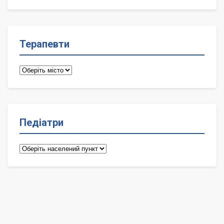
лікарі
Терапевти
Терапевти
Педіатри
Педіатри