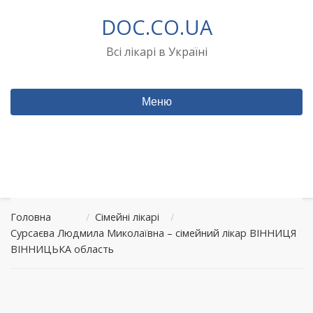
Перейти
DOC.CO.UA
до
вмісту
Всі лікарі в Україні
Меню
Головна
/
Сімейні лікарі
/
Сурсаєва Людмила Миколаївна – сімейний лікар ВІННИЦЯ
ВІННИЦЬКА область