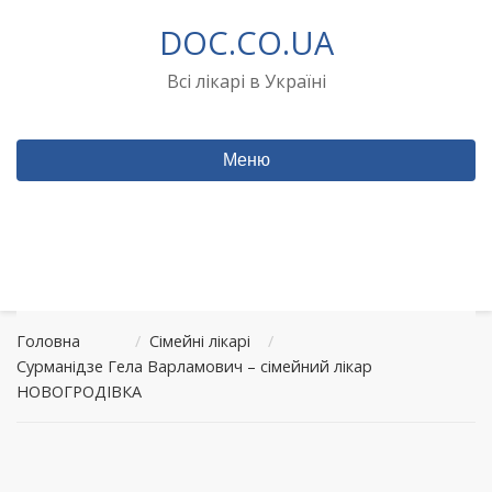
Перейти
DOC.CO.UA
до
вмісту
Всі лікарі в Україні
Меню
Головна
/
Сімейні лікарі
/
Сурманідзе Гела Варламович – сімейний лікар
НОВОГРОДІВКА