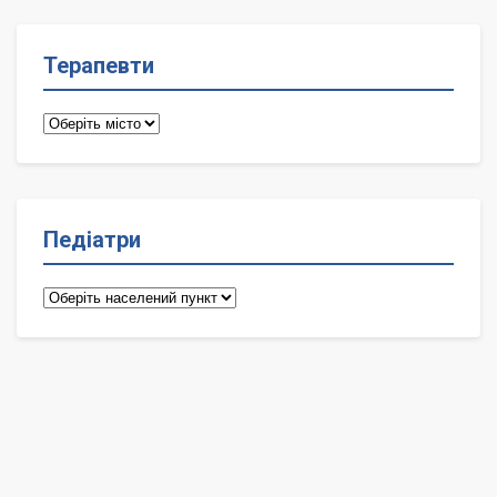
Терапевти
Терапевти
Педіатри
Педіатри