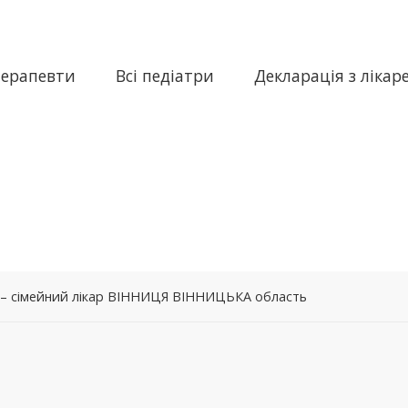
терапевти
Всі педіатри
Декларація з лікар
ч – сімейний лікар ВІННИЦЯ ВІННИЦЬКА область