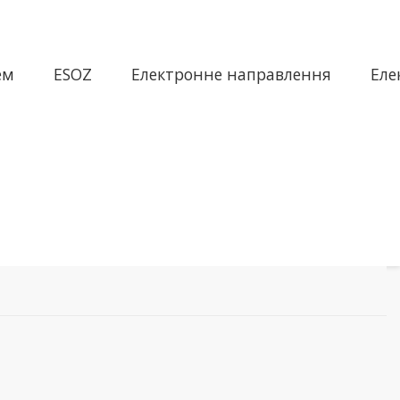
ем
ESOZ
Електронне направлення
Еле