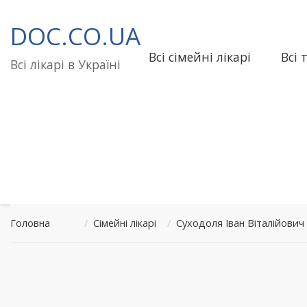
Перейти
до
DOC.CO.UA
вмісту
Всі сімейні лікарі
Всі 
Всі лікарі в Україні
Головна
/
Сімейні лікарі
/
Суходоля Іван Віталійови