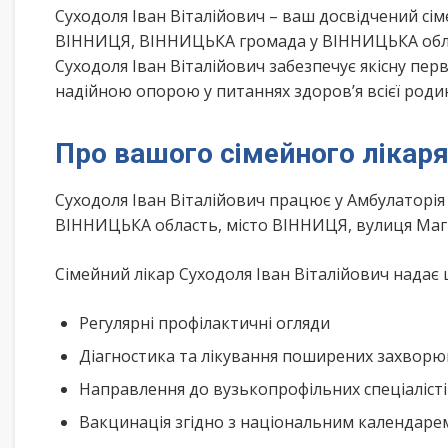
Суходоля Іван Віталійович – ваш досвідчений сі
ВІННИЦЯ, ВІННИЦЬКА громада у ВІННИЦЬКА облас
Суходоля Іван Віталійович забезпечує якісну пер
надійною опорою у питаннях здоров’я всієї роди
Про вашого сімейного лікар
Суходоля Іван Віталійович працює у Амбулатор
ВІННИЦЬКА область, місто ВІННИЦЯ, вулиця Маг
Сімейний лікар Суходоля Іван Віталійович надає 
Регулярні профілактичні огляди
Діагностика та лікування поширених захвор
Направлення до вузькопрофільних спеціаліст
Вакцинація згідно з національним календар