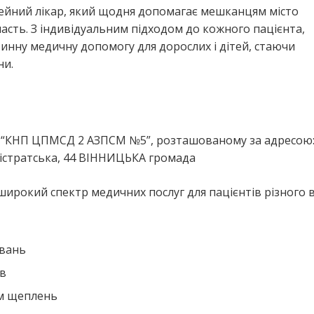
мейний лікар, який щодня допомагає мешканцям місто
ть. З індивідуальним підходом до кожного пацієнта,
винну медичну допомогу для дорослих і дітей, стаючи
ни.
я
ія “КНП ЦПМСД 2 АЗПСМ №5”, розташованому за адресою
істратська, 44 ВІННИЦЬКА громада
широкий спектр медичних послуг для пацієнтів різного в
ювань
ів
ем щеплень