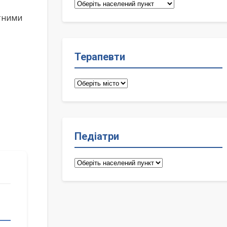
Сімейні
лікарі
ктними
Терапевти
Терапевти
Педіатри
Педіатри