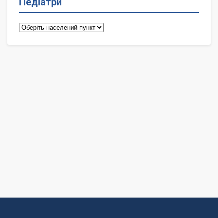
Педіатри
Педіатри