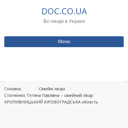
Перейти
DOC.CO.UA
до
вмісту
Всі лікарі в Україні
Меню
Головна
/
Сімейні лікарі
/
Стогнієнко Тетяна Павлівна – сімейний лікар
КРОПИВНИЦЬКИЙ КІРОВОГРАДСЬКА область