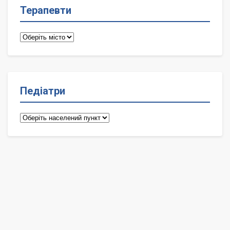
Терапевти
Терапевти
Педіатри
Педіатри