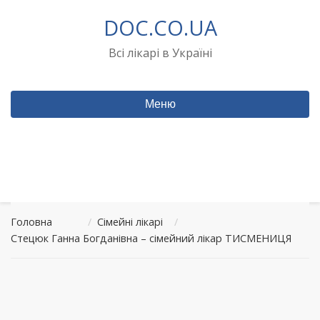
Перейти
DOC.CO.UA
до
вмісту
Всі лікарі в Україні
Меню
Головна
/
Сімейні лікарі
/
Стецюк Ганна Богданівна – сімейний лікар ТИСМЕНИЦЯ