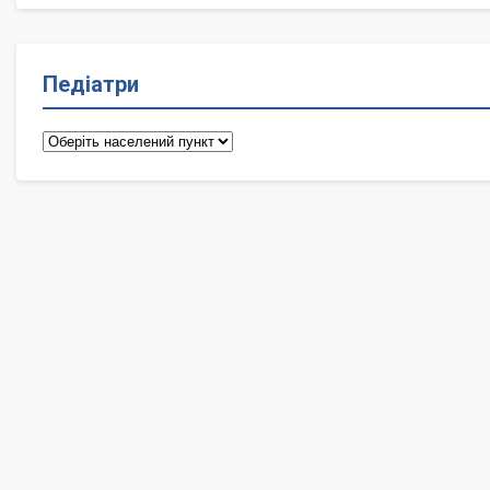
Педіатри
Педіатри