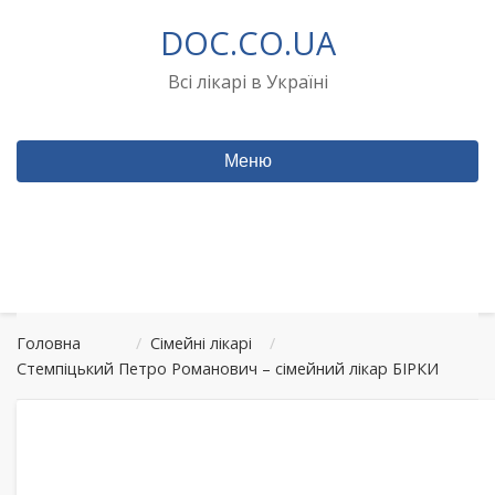
Перейти
DOC.CO.UA
до
вмісту
Всі лікарі в Україні
Меню
Головна
/
Сімейні лікарі
/
Стемпіцький Петро Романович – сімейний лікар БІРКИ