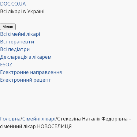
Перейти
DOC.CO.UA
до
Всі лікарі в Україні
вмісту
Меню
Всі сімейні лікарі
Всі терапевти
Всі педіатри
Декларація з лікарем
ESOZ
Електронне направлення
Електронний рецепт
Головна
/
Сімейні лікарі
/
Стекезіна Наталія Федорівна –
сімейний лікар НОВОСЕЛИЦЯ