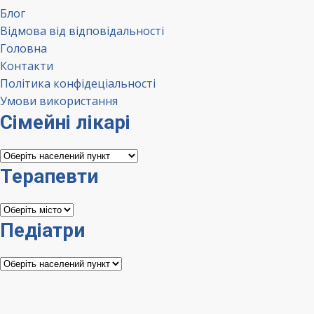
Блог
Відмова від відповідальності
Головна
Контакти
Політика конфідеціальності
Умови використання
Сімейні лікарі
Сімейні
лікарі
Терапевти
Терапевти
Педіатри
Педіатри