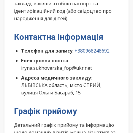
закладі, взявши з собою паспорт та
ідентифікаційний код (або свідоцтво про
народження для дітей).
Контактна інформація
Телефон для запису
:
+380968248692
Електронна пошта
:
iryna.sukhoverska_fop@ukr.net
Адреса медичного закладу
:
ЛЬВІВСЬКА область, місто СТРИЙ,
вулиця Ольги Басараб, 15
Графік прийому
Детальний графік прийому та інформацію
щодо домашніх візитів можна дізнатися за