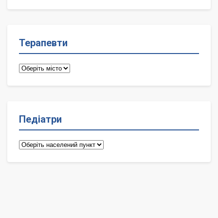
лікарі
Терапевти
Терапевти
Педіатри
Педіатри