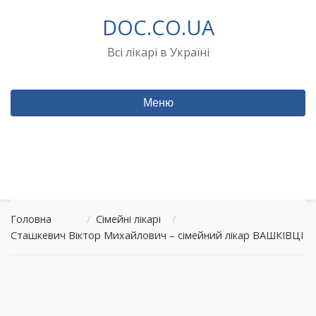
Перейти
DOC.CO.UA
до
вмісту
Всі лікарі в Україні
Меню
Головна
/
Сімейні лікарі
/
Сташкевич Віктор Михайлович – сімейний лікар ВАШКІВЦІ