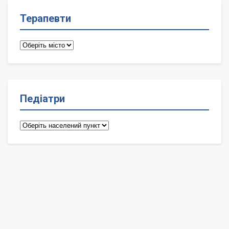
Терапевти
Терапевти
Педіатри
Педіатри