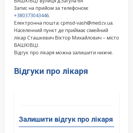
ВАШКІВЦІ вулиця д.Загула 6А
Запис на прийом за телефоном:
+380373043446
.
Електронна пошта: cpmsd-vash@med.cv.ua.
Населенний пункт де приймає сімейний
лікар Сташкевич Віктор Михайлович – місто
ВАШКІВЦІ.
Відгук про лікаря можна залишити нижче.
Відгуки про лікаря
Залишити відгук про лікаря