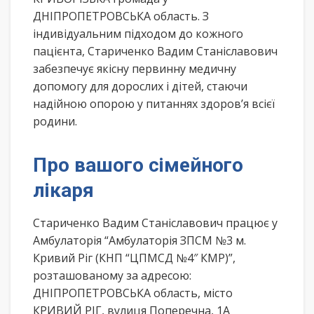
ДНІПРОПЕТРОВСЬКА область. З
індивідуальним підходом до кожного
пацієнта, Стариченко Вадим Станіславович
забезпечує якісну первинну медичну
допомогу для дорослих і дітей, стаючи
надійною опорою у питаннях здоров’я всієї
родини.
Про вашого сімейного
лікаря
Стариченко Вадим Станіславович працює у
Амбулаторія “Амбулаторія ЗПСМ №3 м.
Кривий Ріг (КНП “ЦПМСД №4″ КМР)”,
розташованому за адресою:
ДНІПРОПЕТРОВСЬКА область, місто
КРИВИЙ РІГ, вулиця Поперечна, 1А