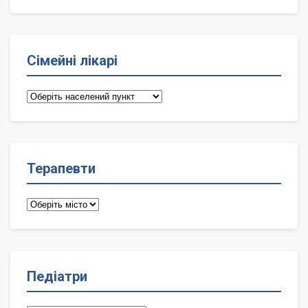
Сімейні лікарі
Сімейні
лікарі
Терапевти
Терапевти
Педіатри