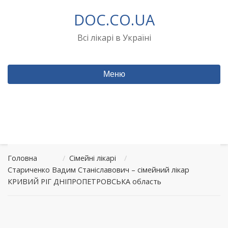
Перейти
DOC.CO.UA
до
вмісту
Всі лікарі в Україні
Меню
Головна
/
Сімейні лікарі
/
Стариченко Вадим Станіславович – сімейний лікар
КРИВИЙ РІГ ДНІПРОПЕТРОВСЬКА область