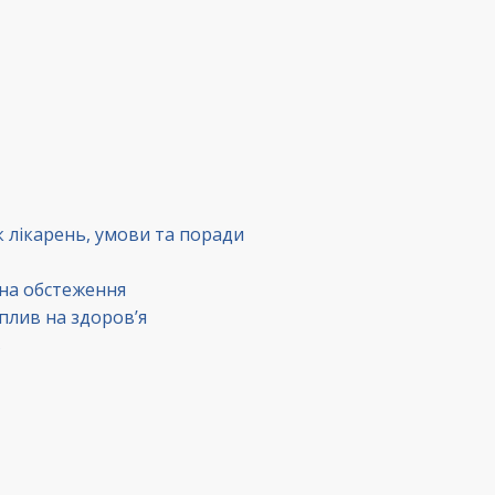
к лікарень, умови та поради
 на обстеження
вплив на здоров’я
в