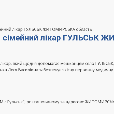
імейний лікар ГУЛЬСЬК ЖИТОМИРСЬКА область
 – сімейний лікар ГУЛЬСЬК 
й лікар, який щодня допомагає мешканцям село ГУЛЬСЬ
ка Леся Василівна забезпечує якісну первинну медичну 
СМ с.Гульськ”, розташованому за адресою: ЖИТОМИРСЬК