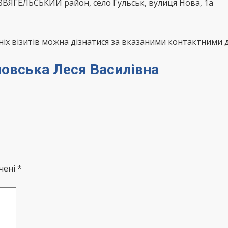
ВЯГЕЛЬСЬКИЙ район, село Гульськ, вулиця Нова, 1а
х візитів можна дізнатися за вказаними контактними д
ановська Леся Василівна
чені *