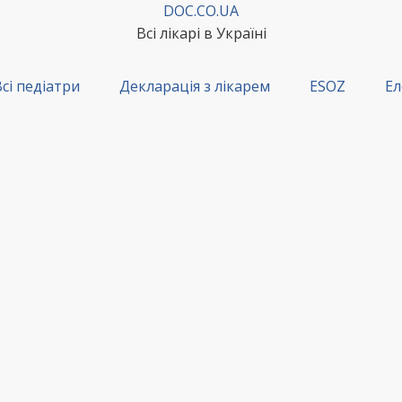
DOC.CO.UA
Всі лікарі в Україні
сі педіатри
Декларація з лікарем
ESOZ
Ел