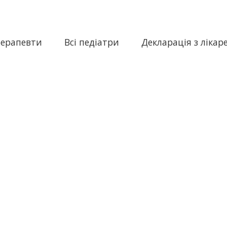
терапевти
Всі педіатри
Декларація з лікар