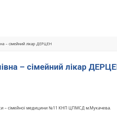
вна – сімейний лікар ДЕРЦЕН
лівна – сімейний лікар ДЕРЦ
ики – сімейної медицини №11 КНП ЦПМСД м.Мукачева.