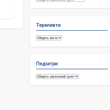
лікарі
Терапевти
Терапевти
Педіатри
Педіатри