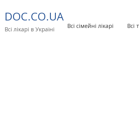
Перейти
до
DOC.CO.UA
вмісту
Всі сімейні лікарі
Всі 
Всі лікарі в Україні