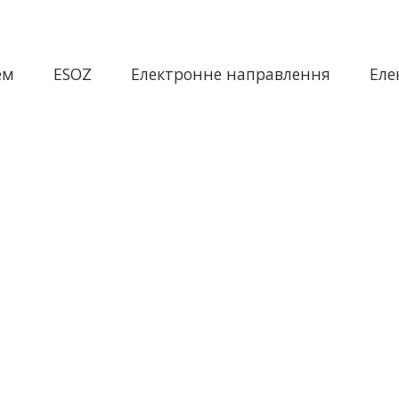
ем
ESOZ
Електронне направлення
Еле