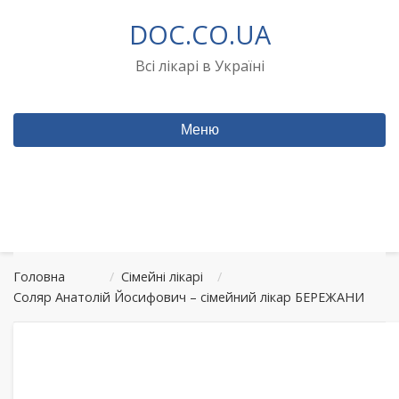
Перейти
DOC.CO.UA
до
вмісту
Всі лікарі в Україні
Меню
Головна
/
Сімейні лікарі
/
Соляр Анатолій Йосифович – сімейний лікар БЕРЕЖАНИ