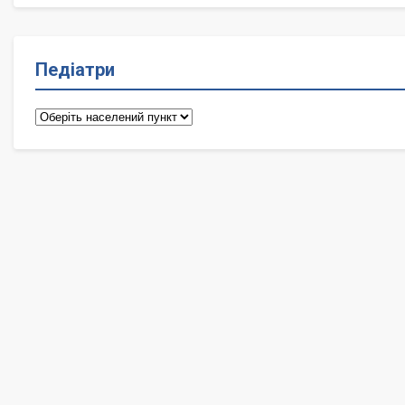
Педіатри
Педіатри