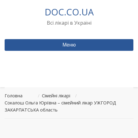
Перейти
DOC.CO.UA
до
вмісту
Всі лікарі в Україні
Меню
Головна
/
Сімейні лікарі
/
Сокалош Ольга Юріївна – сімейний лікар УЖГОРОД
ЗАКАРПАТСЬКА область