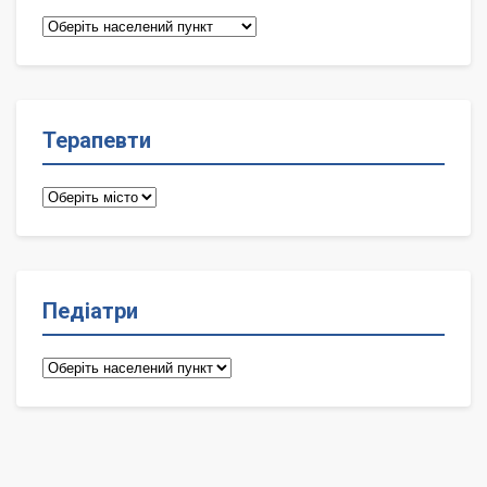
Сімейні
лікарі
Терапевти
Терапевти
Педіатри
Педіатри