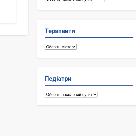
лікарі
Терапевти
Терапевти
Педіатри
Педіатри