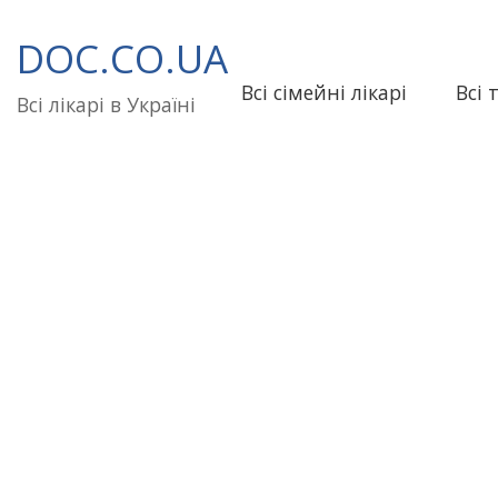
Перейти
до
DOC.CO.UA
вмісту
Всі сімейні лікарі
Всі 
Всі лікарі в Україні