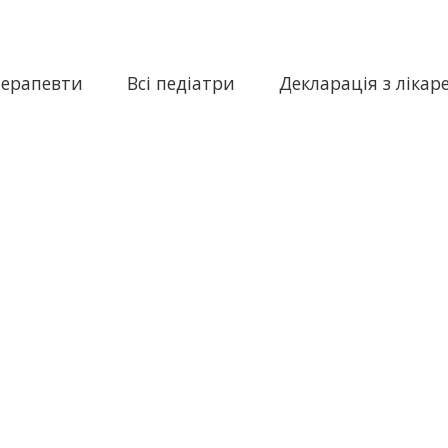
терапевти
Всі педіатри
Декларація з лікар