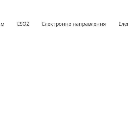
ем
ESOZ
Електронне направлення
Еле