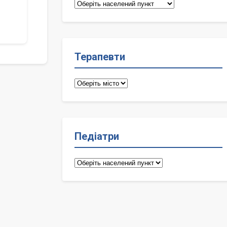
Сімейні
лікарі
Терапевти
Терапевти
Педіатри
Педіатри