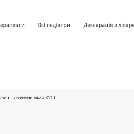
терапевти
Всі педіатри
Декларація з лікар
ич – сімейний лікар ХУСТ