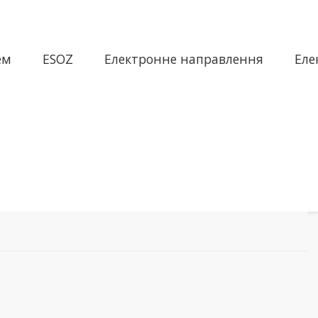
ем
ESOZ
Електронне направлення
Еле