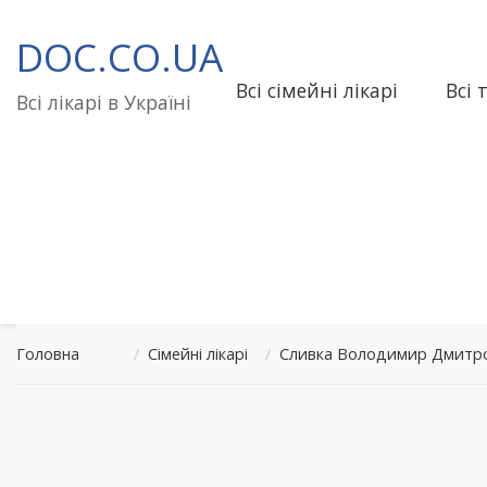
Перейти
до
DOC.CO.UA
вмісту
Всі сімейні лікарі
Всі 
Всі лікарі в Україні
Головна
/
Сімейні лікарі
/
Сливка Володимир Дмитров