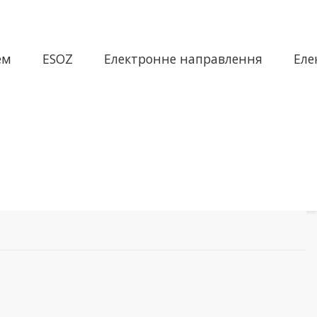
ем
ESOZ
Електронне направлення
Еле