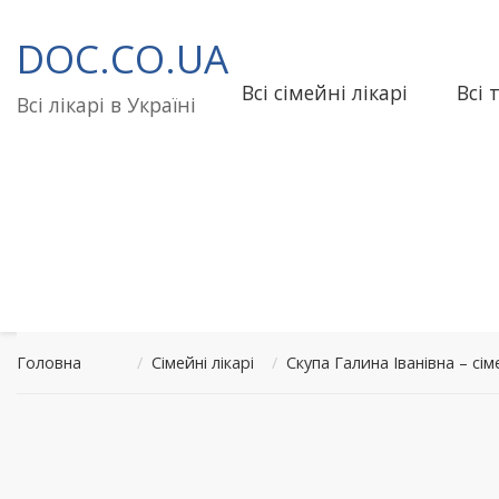
Перейти
до
DOC.CO.UA
вмісту
Всі сімейні лікарі
Всі 
Всі лікарі в Україні
Головна
/
Сімейні лікарі
/
Скупа Галина Іванівна – с