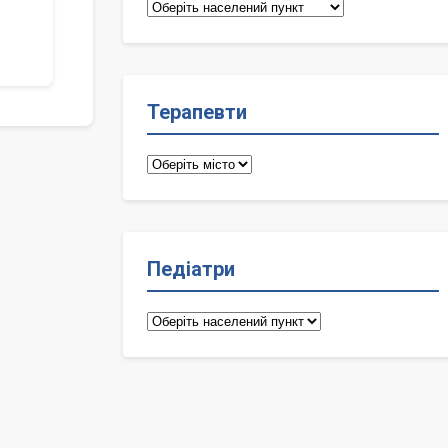
Сімейні
лікарі
Терапевти
Терапевти
Педіатри
Педіатри