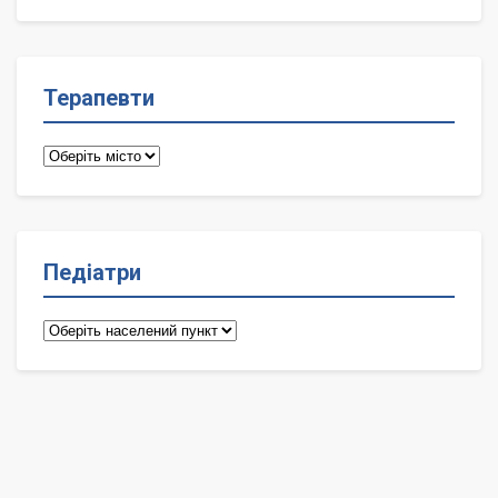
лікарі
Терапевти
Терапевти
Педіатри
Педіатри