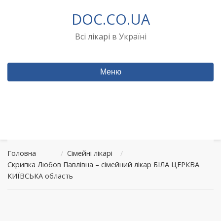
Перейти
DOC.CO.UA
до
вмісту
Всі лікарі в Україні
Меню
Головна
/
Сімейні лікарі
/
Скрипка Любов Павлівна – сімейний лікар БІЛА ЦЕРКВА
КИЇВСЬКА область