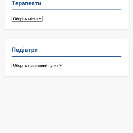
Терапевти
Терапевти
Педіатри
Педіатри