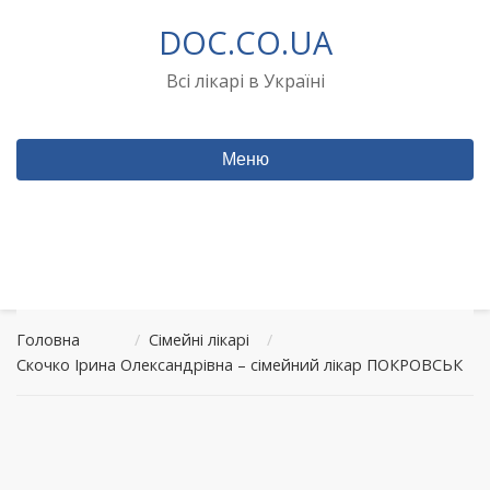
Перейти
DOC.CO.UA
до
вмісту
Всі лікарі в Україні
Меню
Головна
/
Сімейні лікарі
/
Скочко Ірина Олександрівна – сімейний лікар ПОКРОВСЬК