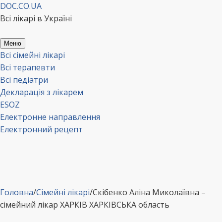
Перейти
DOC.CO.UA
до
Всі лікарі в Україні
вмісту
Меню
Всі сімейні лікарі
Всі терапевти
Всі педіатри
Декларація з лікарем
ESOZ
Електронне направлення
Електронний рецепт
Головна
/
Сімейні лікарі
/
Скібенко Аліна Миколаївна –
сімейний лікар ХАРКІВ ХАРКІВСЬКА область