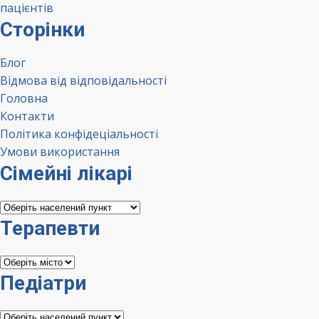
пацієнтів
Сторінки
Блог
Відмова від відповідальності
Головна
Контакти
Політика конфідеціальності
Умови використання
Сімейні лікарі
Сімейні
лікарі
Терапевти
Терапевти
Педіатри
Педіатри