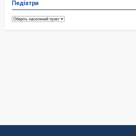
Педіатри
Педіатри