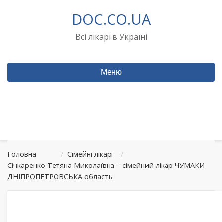
Перейти
DOC.CO.UA
до
вмісту
Всі лікарі в Україні
Меню
Головна
/
Сімейні лікарі
/
Січкаренко Тетяна Миколаївна – сімейний лікар ЧУМАКИ
ДНІПРОПЕТРОВСЬКА область