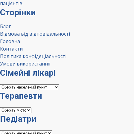
пацієнтів
Сторінки
Блог
Відмова від відповідальності
Головна
Контакти
Політика конфідеціальності
Умови використання
Сімейні лікарі
Сімейні
лікарі
Терапевти
Терапевти
Педіатри
Педіатри