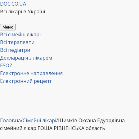
Перейти
DOC.CO.UA
до
Всі лікарі в Україні
вмісту
Меню
Всі сімейні лікарі
Всі терапевти
Всі педіатри
Декларація з лікарем
ESOZ
Електронне направлення
Електронний рецепт
Головна
/
Сімейні лікарі
/
Шимків Оксана Едуардівна –
сімейний лікар ГОЩА РІВНЕНСЬКА область