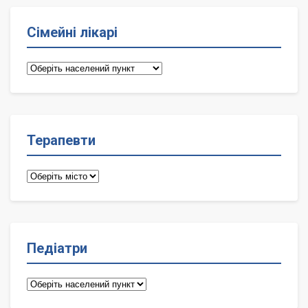
Сімейні лікарі
Сімейні
лікарі
Терапевти
Терапевти
Педіатри
Педіатри