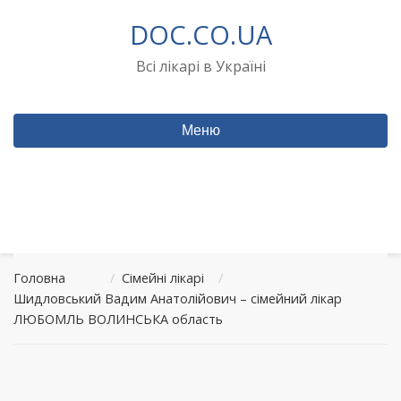
Перейти
DOC.CO.UA
до
вмісту
Всі лікарі в Україні
Меню
Головна
/
Сімейні лікарі
/
Шидловський Вадим Анатолійович – сімейний лікар
ЛЮБОМЛЬ ВОЛИНСЬКА область