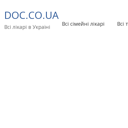
Перейти
до
DOC.CO.UA
вмісту
Всі сімейні лікарі
Всі 
Всі лікарі в Україні