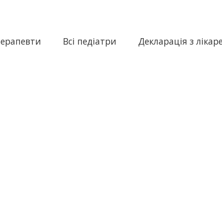
терапевти
Всі педіатри
Декларація з лікар