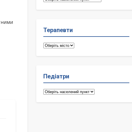
лікарі
ктними
Терапевти
Терапевти
Педіатри
Педіатри