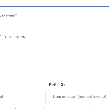
означені *
Вебсайт