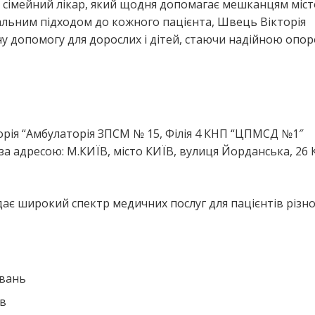
 сімейний лікар, який щодня допомагає мешканцям міст
уальним підходом до кожного пацієнта, Швець Вікторія
у допомогу для дорослих і дітей, стаючи надійною опо
я
рія “Амбулаторія ЗПСМ № 15, Філія 4 КНП “ЦПМСД №1″
а адресою: М.КИЇВ, місто КИЇВ, вулиця Йорданська, 26
ає широкий спектр медичних послуг для пацієнтів різн
ювань
ів