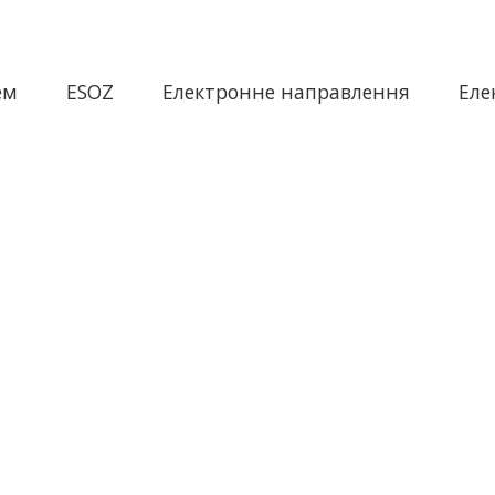
ем
ESOZ
Електронне направлення
Еле