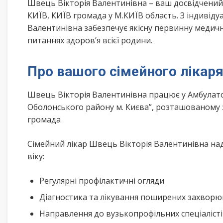
Швець Вікторія Валентинівна – ваш досвідчений
КИЇВ, КИЇВ громада у М.КИЇВ область. З індивід
Валентинівна забезпечує якісну первинну медичн
питаннях здоров’я всієї родини.
Про вашого сімейного лікар
Швець Вікторія Валентинівна працює у Амбулато
Оболонського району м. Києва”, розташованому з
громада
Сімейний лікар Швець Вікторія Валентинівна над
віку:
Регулярні профілактичні огляди
Діагностика та лікування поширених захвор
Направлення до вузькопрофільних спеціаліст