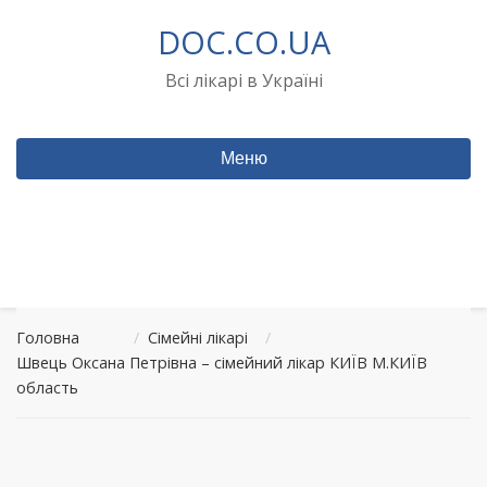
Перейти
DOC.CO.UA
до
вмісту
Всі лікарі в Україні
Меню
Головна
/
Сімейні лікарі
/
Швець Оксана Петрівна – сімейний лікар КИЇВ М.КИЇВ
область