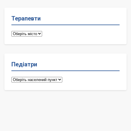
Терапевти
Терапевти
Педіатри
Педіатри