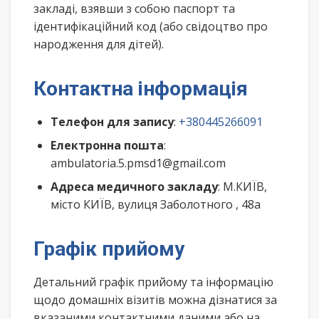
закладі, взявши з собою паспорт та
ідентифікаційний код (або свідоцтво про
народження для дітей).
Контактна інформація
Телефон для запису
:
+380445266091
Електронна пошта
:
ambulatoria.5.pmsd1@gmail.com
Адреса медичного закладу
: М.КИЇВ,
місто КИЇВ, вулиця Заболотного , 48а
Графік прийому
Детальний графік прийому та інформацію
щодо домашніх візитів можна дізнатися за
вказаними контактними даними або на