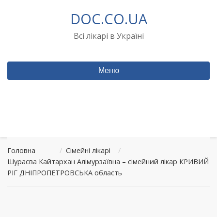
Перейти
DOC.CO.UA
до
вмісту
Всі лікарі в Україні
Меню
Головна
/
Сімейні лікарі
/
Шураєва Кайтархан Алімурзаївна – сімейний лікар КРИВИЙ
РІГ ДНІПРОПЕТРОВСЬКА область