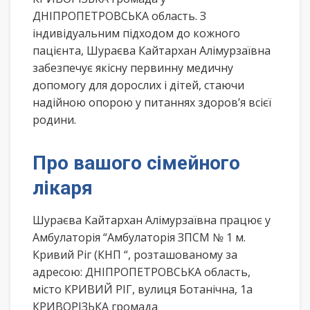
ДНІПРОПЕТРОВСЬКА область. З
індивідуальним підходом до кожного
пацієнта, Шураєва Кайтархан Алімурзаївна
забезпечує якісну первинну медичну
допомогу для дорослих і дітей, стаючи
надійною опорою у питаннях здоров’я всієї
родини.
Про вашого сімейного
лікаря
Шураєва Кайтархан Алімурзаївна працює у
Амбулаторія “Амбулаторія ЗПСМ № 1 м.
Кривий Ріг (КНП “, розташованому за
адресою: ДНІПРОПЕТРОВСЬКА область,
місто КРИВИЙ РІГ, вулиця Ботанічна, 1а
КРИВОРІЗЬКА громада