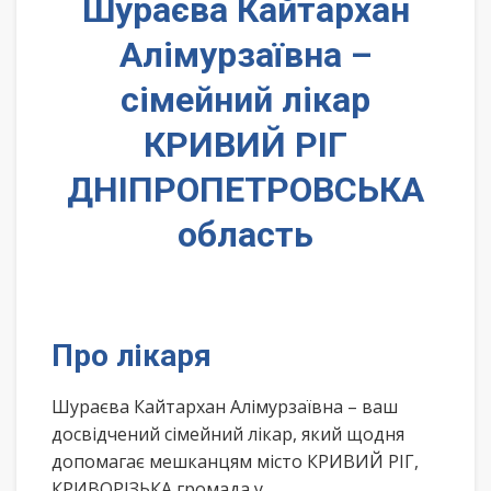
Шураєва Кайтархан
Алімурзаївна –
сімейний лікар
КРИВИЙ РІГ
ДНІПРОПЕТРОВСЬКА
область
Про лікаря
Шураєва Кайтархан Алімурзаївна – ваш
досвідчений сімейний лікар, який щодня
допомагає мешканцям місто КРИВИЙ РІГ,
КРИВОРІЗЬКА громада у