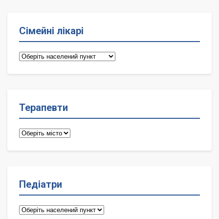
Сімейні лікарі
Сімейні
лікарі
Терапевти
Терапевти
Педіатри
Педіатри