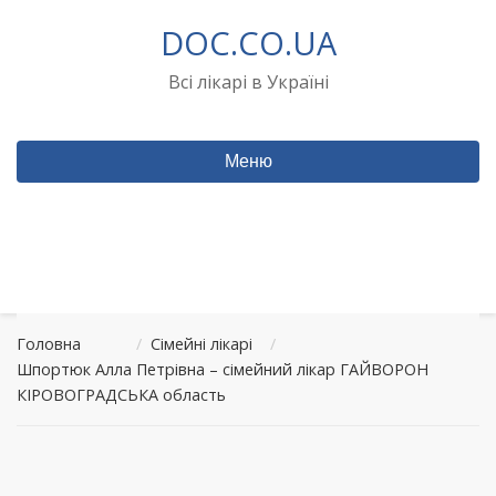
Перейти
DOC.CO.UA
до
вмісту
Всі лікарі в Україні
Меню
Головна
/
Сімейні лікарі
/
Шпортюк Алла Петрівна – сімейний лікар ГАЙВОРОН
КІРОВОГРАДСЬКА область