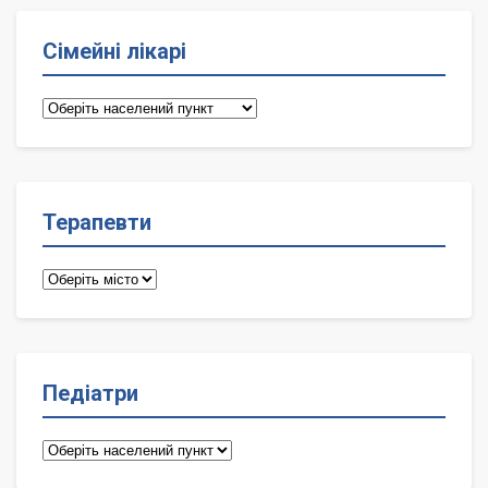
Сімейні лікарі
Сімейні
лікарі
Терапевти
Терапевти
Педіатри
Педіатри