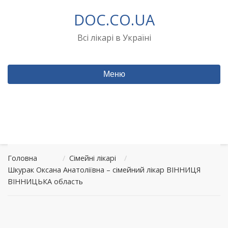
Перейти
DOC.CO.UA
до
вмісту
Всі лікарі в Україні
Меню
Головна
/
Сімейні лікарі
/
Шкурак Оксана Анатоліївна – сімейний лікар ВІННИЦЯ
ВІННИЦЬКА область