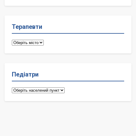
лікарі
Терапевти
Терапевти
Педіатри
Педіатри