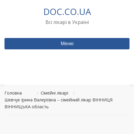
Перейти
DOC.CO.UA
до
вмісту
Всі лікарі в Україні
Меню
Головна
/
Сімейні лікарі
/
Шевчук Ірина Валеріївна – сімейний лікар ВІННИЦЯ
ВІННИЦЬКА область