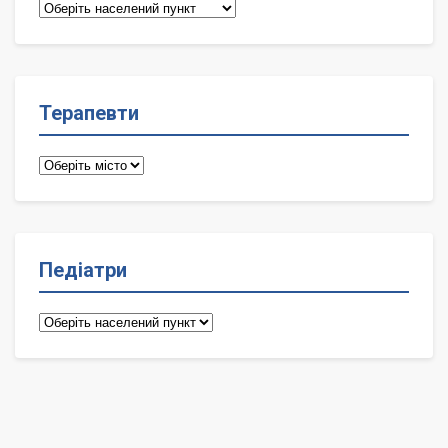
Сімейні
лікарі
Терапевти
Терапевти
Педіатри
Педіатри