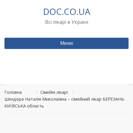
Перейти
DOC.CO.UA
до
вмісту
Всі лікарі в Україні
Меню
Головна
/
Сімейні лікарі
/
Шендера Наталія Миколаївна – сімейний лікар БЕРЕЗАНЬ
КИЇВСЬКА область