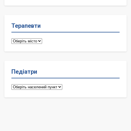
лікарі
Терапевти
Терапевти
Педіатри
Педіатри