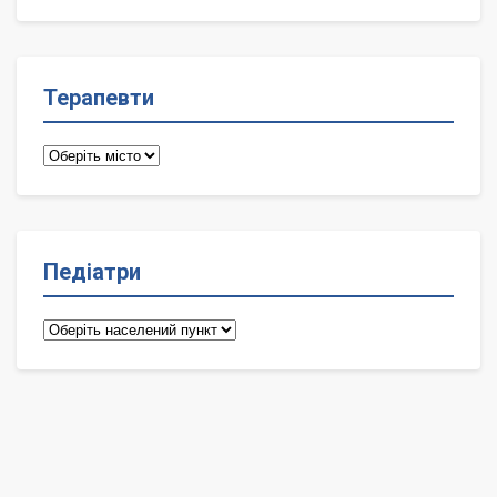
лікарі
Терапевти
Терапевти
Педіатри
Педіатри