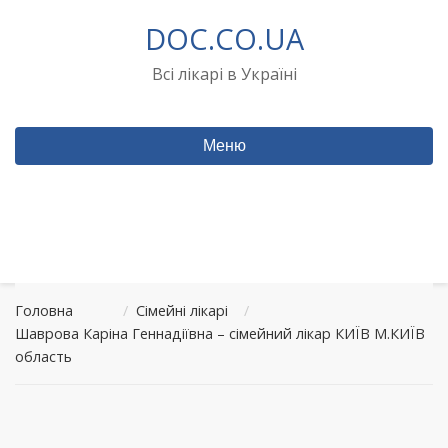
Перейти
DOC.CO.UA
до
вмісту
Всі лікарі в Україні
Меню
Головна
/
Сімейні лікарі
/
Шаврова Каріна Геннадіївна – сімейний лікар КИЇВ М.КИЇВ
область