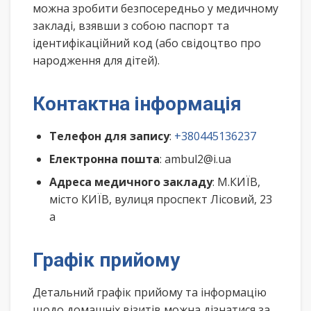
можна зробити безпосередньо у медичному
закладі, взявши з собою паспорт та
ідентифікаційний код (або свідоцтво про
народження для дітей).
Контактна інформація
Телефон для запису
:
+380445136237
Електронна пошта
: ambul2@i.ua
Адреса медичного закладу
: М.КИЇВ,
місто КИЇВ, вулиця проспект Лісовий, 23
а
Графік прийому
Детальний графік прийому та інформацію
щодо домашніх візитів можна дізнатися за