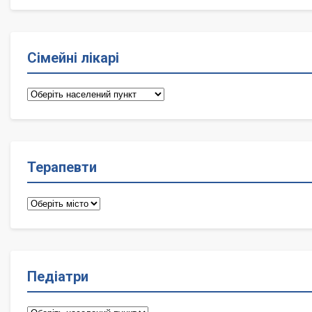
Сімейні лікарі
Сімейні
лікарі
Терапевти
Терапевти
Педіатри
Педіатри