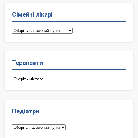
Сімейні лікарі
Сімейні
лікарі
Терапевти
Терапевти
Педіатри
Педіатри