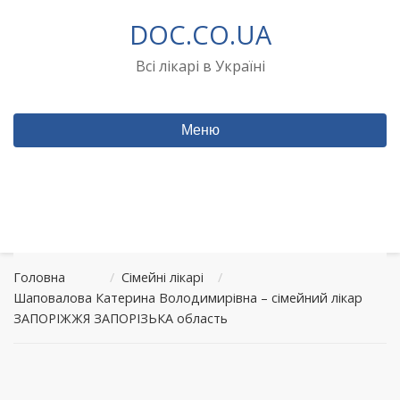
Перейти
DOC.CO.UA
до
вмісту
Всі лікарі в Україні
Меню
Головна
/
Сімейні лікарі
/
Шаповалова Катерина Володимирівна – сімейний лікар
ЗАПОРІЖЖЯ ЗАПОРІЗЬКА область