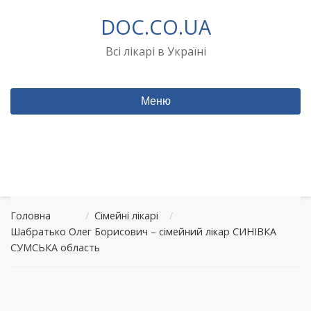
Перейти
DOC.CO.UA
до
вмісту
Всі лікарі в Україні
Меню
Головна
/
Сімейні лікарі
/
Шабратько Олег Борисович – сімейний лікар СИНІВКА
СУМСЬКА область