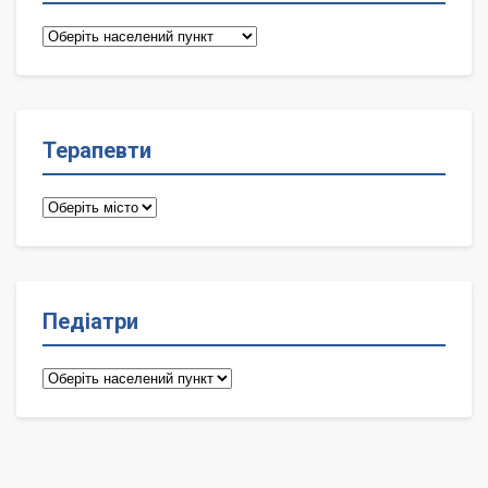
Сімейні
лікарі
Терапевти
Терапевти
Педіатри
Педіатри