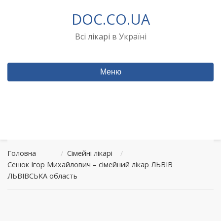
Перейти
DOC.CO.UA
до
вмісту
Всі лікарі в Україні
Меню
Головна
/
Сімейні лікарі
/
Сенюк Ігор Михайлович – сімейний лікар ЛЬВІВ
ЛЬВІВСЬКА область