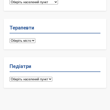
Сімейні
лікарі
Терапевти
Терапевти
Педіатри
Педіатри