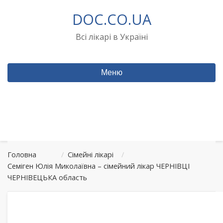
Перейти
DOC.CO.UA
до
вмісту
Всі лікарі в Україні
Меню
Головна
/
Сімейні лікарі
/
Семіген Юлія Миколаївна – сімейний лікар ЧЕРНІВЦІ
ЧЕРНІВЕЦЬКА область