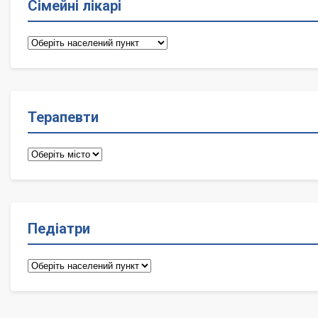
Сімейні лікарі
Сімейні
лікарі
Терапевти
Терапевти
Педіатри
Педіатри