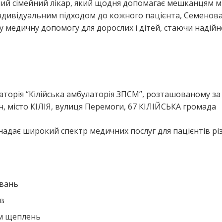
ий сімейний лікар, який щодня допомагає мешканцям м
індивідуальним підходом до кожного пацієнта, Семенов
у медичну допомогу для дорослих і дітей, стаючи надій
я
торія “Кілійська амбулаторія ЗПСМ”, розташованому за
 місто КІЛІЯ, вулиця Перемоги, 67 КІЛІЙСЬКА громада
надає широкий спектр медичних послуг для пацієнтів рі
ювань
ів
ем щеплень