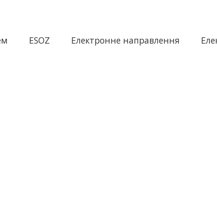
ем
ESOZ
Електронне направлення
Еле