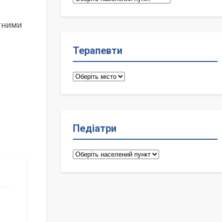
лікарі
ктними
Терапевти
Терапевти
Педіатри
Педіатри