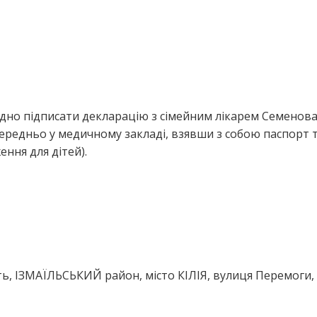
ідно підписати декларацію з сімейним лікарем Семенов
ередньо у медичному закладі, взявши з собою паспорт 
ння для дітей).
ть, ІЗМАЇЛЬСЬКИЙ район, місто КІЛІЯ, вулиця Перемоги,