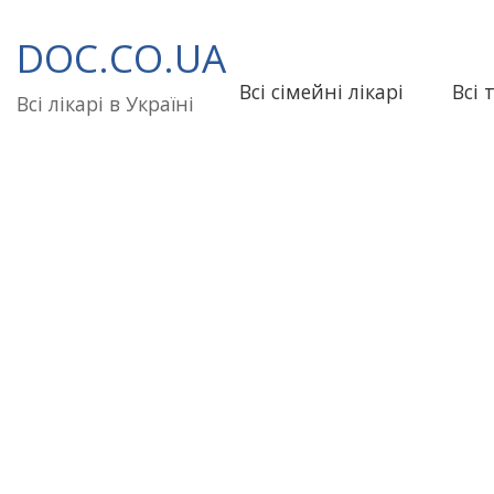
Перейти
до
DOC.CO.UA
вмісту
Всі сімейні лікарі
Всі 
Всі лікарі в Україні