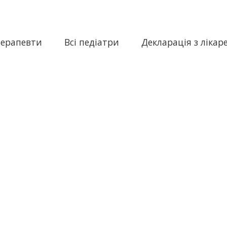
терапевти
Всі педіатри
Декларація з лікар