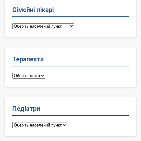
Сімейні лікарі
Сімейні
лікарі
Терапевти
Терапевти
Педіатри
Педіатри