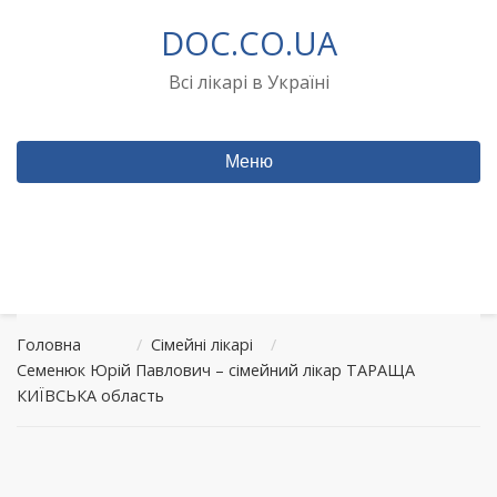
Перейти
DOC.CO.UA
до
вмісту
Всі лікарі в Україні
Меню
Головна
/
Сімейні лікарі
/
Семенюк Юрій Павлович – сімейний лікар ТАРАЩА
КИЇВСЬКА область