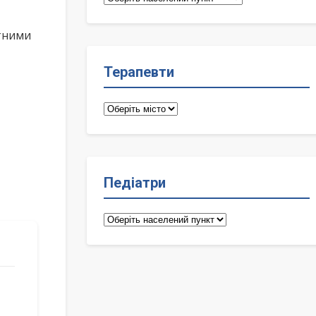
лікарі
ктними
Терапевти
Терапевти
Педіатри
Педіатри