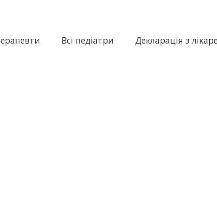
терапевти
Всі педіатри
Декларація з лікар