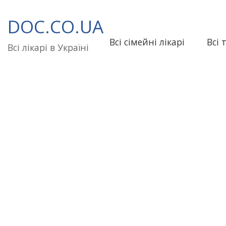
Перейти
до
DOC.CO.UA
вмісту
Всі сімейні лікарі
Всі 
Всі лікарі в Україні