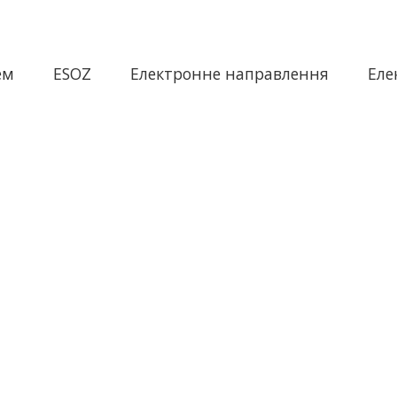
ем
ESOZ
Електронне направлення
Еле