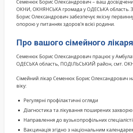
Семенюк Борис Олександрович – ваш досвідчени
ОКНИ, ОКНЯНСЬКА громада у ОДЕСЬКА область. З
Борис Олександрович забезпечує якісну первинну
опорою у питаннях здоров’я всієї родини.
Про вашого сімейного лікар
Семенюк Борис Олександрович працює у Амбула
ОДЕСЬКА область, ПОДІЛЬСЬКИЙ район, смт. ОК
Сімейний лікар Семенюк Борис Олександрович на
віку:
Регулярні профілактичні огляди
Діагностика та лікування поширених захвор
Направлення до вузькопрофільних спеціаліст
Вакцинація згідно з національним календар