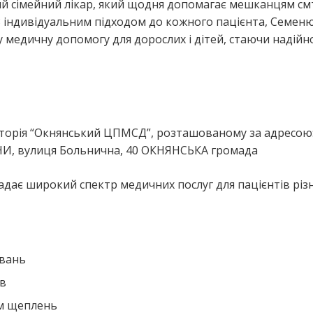
й сімейний лікар, який щодня допомагає мешканцям см
 індивідуальним підходом до кожного пацієнта, Семен
 медичну допомогу для дорослих і дітей, стаючи надій
я
торія “Окнянський ЦПМСД”, розташованому за адресою
НИ, вулиця Больнична, 40 ОКНЯНСЬКА громада
дає широкий спектр медичних послуг для пацієнтів різ
ювань
ів
ем щеплень