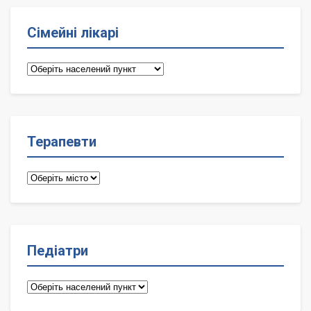
Сімейні лікарі
Сімейні
лікарі
Терапевти
Терапевти
Педіатри
Педіатри