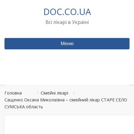
Перейти
DOC.CO.UA
до
вмісту
Всі лікарі в Україні
Меню
Головна
/
Сімейні лікарі
/
Сащенко Оксана Миколаївна – сімейний лікар СТАРЕ СЕЛО
СУМСЬКА область