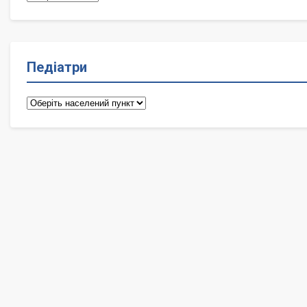
Педіатри
Педіатри