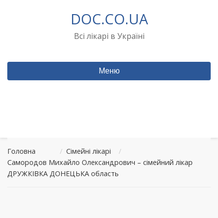
Перейти
DOC.CO.UA
до
вмісту
Всі лікарі в Україні
Меню
Головна
/
Сімейні лікарі
/
Самородов Михайло Олександрович – сімейний лікар
ДРУЖКІВКА ДОНЕЦЬКА область