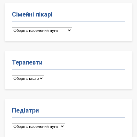
Сімейні лікарі
Сімейні
лікарі
Терапевти
Терапевти
Педіатри
Педіатри