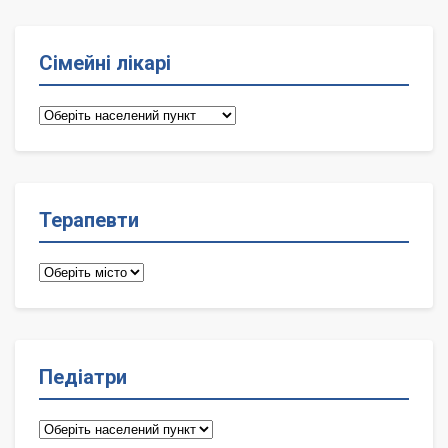
Сімейні лікарі
Сімейні
лікарі
Терапевти
Терапевти
Педіатри
Педіатри