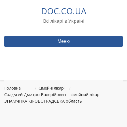
Перейти
DOC.CO.UA
до
вмісту
Всі лікарі в Україні
Меню
Головна
/
Сімейні лікарі
/
Салдугей Дмитро Валерійович – сімейний лікар
ЗНАМ’ЯНКА КІРОВОГРАДСЬКА область