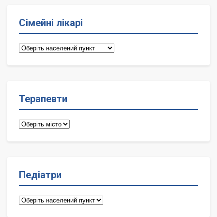
Сімейні лікарі
Сімейні
лікарі
Терапевти
Терапевти
Педіатри
Педіатри