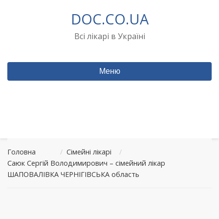
Перейти
DOC.CO.UA
до
вмісту
Всі лікарі в Україні
Меню
Головна
/
Сімейні лікарі
/
Саюк Сергій Володимирович – сімейний лікар
ШАПОВАЛІВКА ЧЕРНІГІВСЬКА область