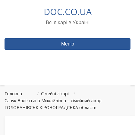
Перейти
DOC.CO.UA
до
вмісту
Всі лікарі в Україні
Меню
Головна
/
Сімейні лікарі
/
Сачук Валентина Михайлівна – сімейний лікар
ГОЛОВАНІВСЬК КІРОВОГРАДСЬКА область