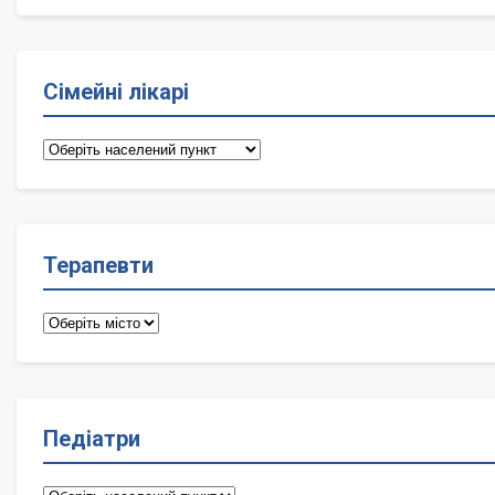
Сімейні лікарі
Сімейні
лікарі
Терапевти
Терапевти
Педіатри
Педіатри